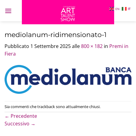
Salta
EN
IT
ai
contenuti
mediolanum-ridimensionato-1
Pubblicato
1 Settembre 2025
alle
800 × 182
in
Premi in
Fiera
Sia commenti che trackback sono attualmente chiusi.
←
Precedente
Successivo
→