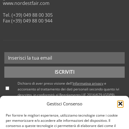
www.nordestfair.com
Tel. (+39) 049 88 00 305
Fax (+39) 049 88 00 944
Dichiaro di aver preso visione dell'
Informativa privacy
e
acconsento al trattamento dei dati personali secondo quanto ivi
descritto, in conformità al Regolamento UE 2016/679 (GDPR).
Gestisci Consenso
Per fornire le migliori esperienze, utilizziamo tecnologie come i cookie
per memorizzare e/o accedere alle informazioni del dispositivo. Il
consenso a queste tecnologie ci permetterà di elaborare dati come il