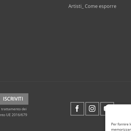
Artisti_ Come esporre
 trattamento dei
mento UE 2016/679
Per fornire 
memorizzare 