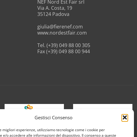
NEF Nord Est Fair srl
Via A. Costa, 19
35124 Padova
giulia@fierenef.com
www.nordestfair.com
Tel. (+39) 049 88 00 305
Fax (+39) 049 88 00 944
Gestisci Consenso
le migliori esperienze, utilizziamo tecnologie come i cookie per
e/o accedere alle informazioni del dispositivo. Il consenso a queste