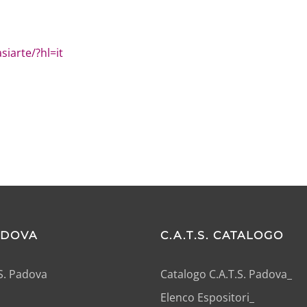
iarte/?hl=it
PADOVA
C.A.T.S. CATALOGO
.S. Padova
Catalogo C.A.T.S. Padova_
Elenco Espositori_