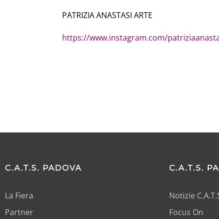
PATRIZIA ANASTASI ARTE
https://www.instagram.com/patriziaanastas
C.A.T.S. PADOVA
C.A.T.S. 
La Fiera
Notizie C.A.T
Partner
Focus On