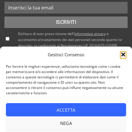
Dichiaro di aver preso visione dell'
Informativa privacy
e
acconsento al trattamento dei dati personali secondo quanto ivi
descritto, in conformità al Regolamento UE 2016/679 (GDPR).
Gestisci Consenso
Per fornire le migliori esperienze, utilizziamo tecnologie come i cookie
per memorizzare e/o accedere alle informazioni del dispositivo. Il
consenso a queste tecnologie ci permetterà di elaborare dati come il
comportamento di navigazione o ID unici su questo sito. Non
acconsentire o ritirare il consenso può influire negativamente su alcune
caratteristiche e funzioni.
ACCETTA
PRIVACY POLICY
COOKIE POLICY (UE)
NEGA
Copyright 2026 © Tutti i diritti riservati / NEF Nord Est Fair srl
, via A. Costa, 19 - 35124 Padova - Italia / tel. +39 049 8800305