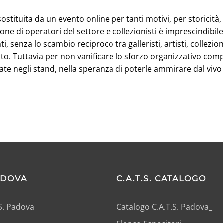
tituita da un evento online per tanti motivi, per storicità, i
ione di operatori del settore e collezionisti è imprescindibi
i, senza lo scambio reciproco tra galleristi, artisti, collezion
o. Tuttavia per non vanificare lo sforzo organizzativo com
te negli stand, nella speranza di poterle ammirare dal vivo i
PADOVA
C.A.T.S. CATALOGO
.S. Padova
Catalogo C.A.T.S. Padova_