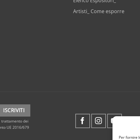
Elenco Espositori_
Artisti_ Come esporre
 trattamento dei
mento UE 2016/679
Per fornire 