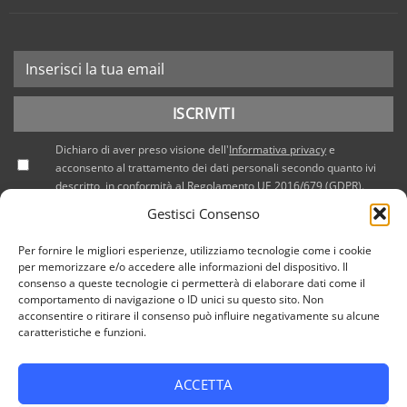
Dichiaro di aver preso visione dell'
Informativa privacy
e
acconsento al trattamento dei dati personali secondo quanto ivi
descritto, in conformità al Regolamento UE 2016/679 (GDPR).
Gestisci Consenso
Per fornire le migliori esperienze, utilizziamo tecnologie come i cookie
per memorizzare e/o accedere alle informazioni del dispositivo. Il
consenso a queste tecnologie ci permetterà di elaborare dati come il
comportamento di navigazione o ID unici su questo sito. Non
acconsentire o ritirare il consenso può influire negativamente su alcune
caratteristiche e funzioni.
ACCETTA
PRIVACY POLICY
COOKIE POLICY (UE)