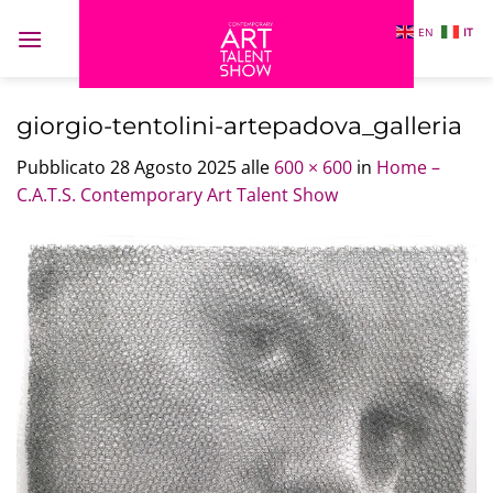
Salta
EN
IT
ai
contenuti
giorgio-tentolini-artepadova_galleria
Pubblicato
28 Agosto 2025
alle
600 × 600
in
Home –
C.A.T.S. Contemporary Art Talent Show