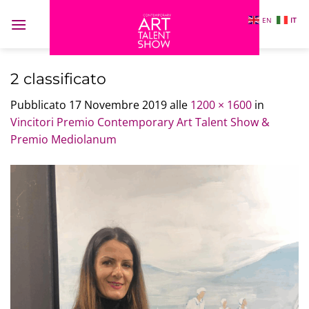
Salta
EN
IT
ai
contenuti
2 classificato
Pubblicato
17 Novembre 2019
alle
1200 × 1600
in
Vincitori Premio Contemporary Art Talent Show &
Premio Mediolanum