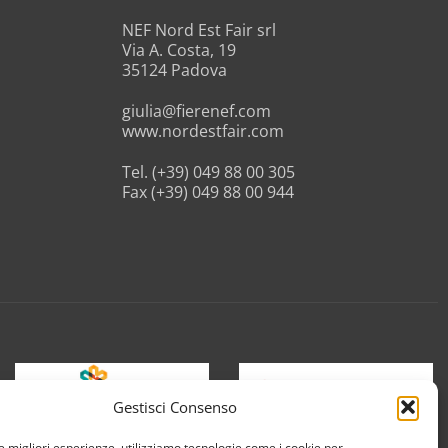
NEF Nord Est Fair srl
Via A. Costa, 19
35124 Padova
giulia@fierenef.com
www.nordestfair.com
Tel. (+39) 049 88 00 305
Fax (+39) 049 88 00 944
Gestisci Consenso
le migliori esperienze, utilizziamo tecnologie come i cookie per