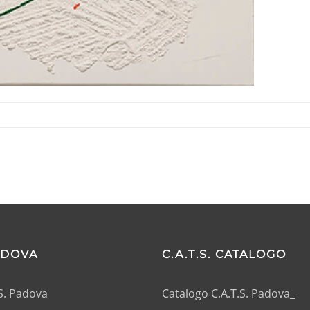
PADOVA
C.A.T.S. CATALOGO
.S. Padova
Catalogo C.A.T.S. Padova_