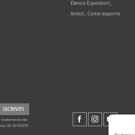
Elenco Espositori_
Artisti_ Come esporre
 trattamento dei
mento UE 2016/679
Per fornire 