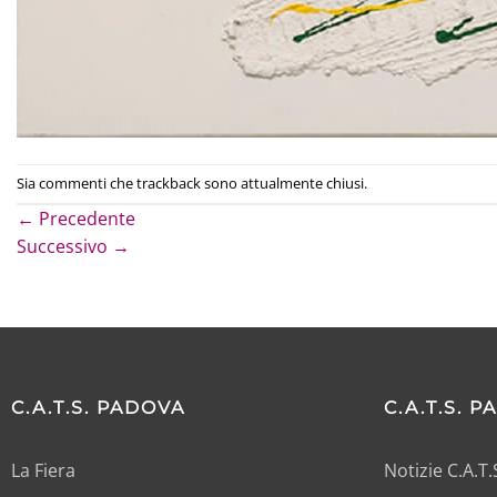
Sia commenti che trackback sono attualmente chiusi.
←
Precedente
Successivo
→
C.A.T.S. PADOVA
C.A.T.S. 
La Fiera
Notizie C.A.T