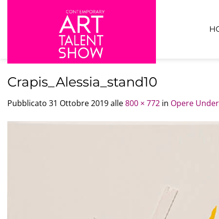
Salta
ai
contenuti
H
Crapis_Alessia_stand10
Pubblicato
31 Ottobre 2019
alle
800 × 772
in
Opere Under