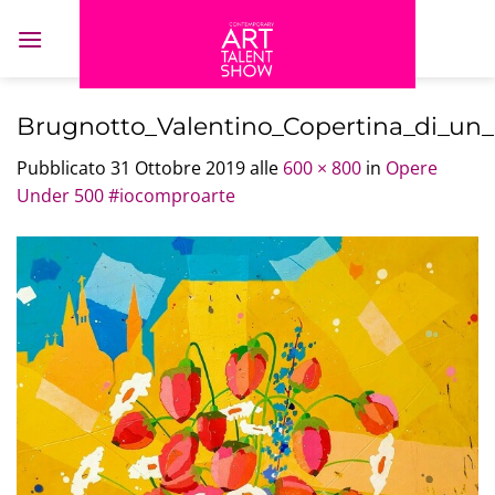
Salta
ai
contenuti
Brugnotto_Valentino_Copertina_di_un
Pubblicato
31 Ottobre 2019
alle
600 × 800
in
Opere
Under 500 #iocomproarte