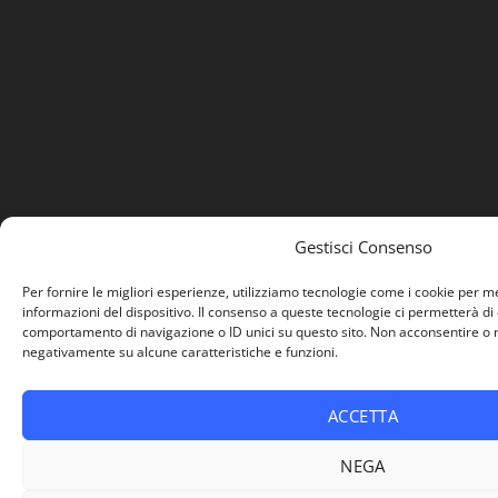
Gestisci Consenso
Per fornire le migliori esperienze, utilizziamo tecnologie come i cookie per 
informazioni del dispositivo. Il consenso a queste tecnologie ci permetterà di
comportamento di navigazione o ID unici su questo sito. Non acconsentire o ri
negativamente su alcune caratteristiche e funzioni.
ACCETTA
NEGA