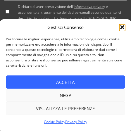
Dichiaro di aver preso visione dell'
Informativa privacy
e
acconsento al trattamento dei dati personali secondo quanto ivi
descritto, in conformità al Regolamento UE 2016/679 (GDPR).
Gestisci Consenso
Per fornire le migliori esperienze, utilizziamo tecnologie come i cookie
per memorizzare e/o accedere alle informazioni del dispositivo. Il
consenso a queste tecnologie ci permetterà di elaborare dati come il
comportamento di navigazione o ID unici su questo sito. Non
acconsentire o ritirare il consenso può influire negativamente su alcune
caratteristiche e funzioni.
ACCETTA
PRIVACY POLICY
COOKIE POLICY (UE)
NEGA
Copyright 2026 © Tutti i diritti riservati / NEF Nord Est Fair srl
, via A. Costa, 19 - 35124 Padova - Italia / tel. +39 049 8800305
VISUALIZZA LE PREFERENZE
- fax +39 049 8800944 - email: giulia@fierenef.com / p.iva &
c.f. 03757810282
Cookie Policy
Privacy Policy